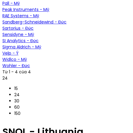
Pall - Mỹ
Peak Instruments - Mỹ
RAE Systems - Mỹ
Sandberg-Schneidewind - Đức
Sartorius - Đức
Sensidyne - Mỹ
SI Analytics - Đức
Sigma Aldrich - Mỹ
Velp - Ý
Widlco - Mỹ
Wohler - Đức
Từ 1 - 4 của 4
24
15
24
30
60
150
SNOL - Lithuania