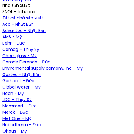
Nhà sản xuất:
SNOL - Lithuania
Tất cả nhà sản xuất
Aco - Nhật Bản
Advantec - Nhật Bản
AMS - Mỹ
Behr - Đức
Camag - Thụy Sỹ
Chemglass - Mỹ
Comde Derenda - Đức
Enviromental supply comany, Inc – Mỹ
Gastec - Nhật Bản
Gerhardt - Đức
Global Water – Mỹ
Hach - Mỹ
JDC - Thụy Sỹ
Memmert - Đức
Merck - Đức
Met One - Mỹ
Nabertherm - Đức
Ohaus - Mỹ