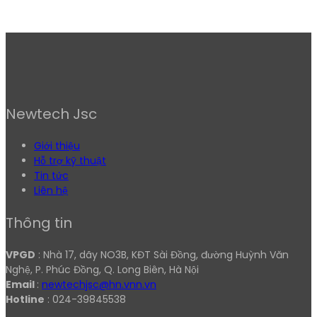
Newtech Jsc
Giới thiệu
Hỗ trợ kỹ thuật
Tin tức
Liên hệ
Thông tin
VPGD
: Nhà 17, dãy NO3B, KĐT Sài Đồng, đường Huỳnh Văn
Nghệ, P. Phúc Đồng, Q. Long Biên, Hà Nội
Email
:
newtechjsc@hn.vnn.vn
Hotline
: 024-39845538