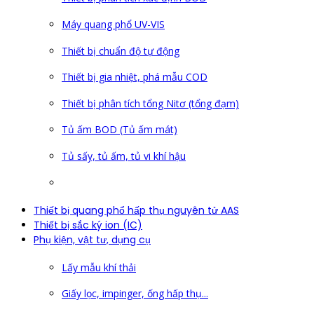
Máy quang phổ UV-VIS
Thiết bị chuẩn độ tự động
Thiết bị gia nhiệt, phá mẫu COD
Thiết bị phân tích tổng Nitơ (tổng đạm)
Tủ ấm BOD (Tủ ấm mát)
Tủ sấy, tủ ấm, tủ vi khí hậu
Thiết bị quang phổ hấp thụ nguyên tử AAS
Thiết bị sắc ký ion (IC)
Phụ kiện, vật tư, dụng cụ
Lấy mẫu khí thải
Giấy lọc, impinger, ống hấp thụ...