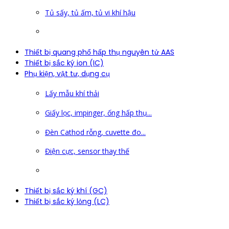
Tủ sấy, tủ ấm, tủ vi khí hậu
Thiết bị quang phổ hấp thụ nguyên tử AAS
Thiết bị sắc ký ion (IC)
Phụ kiện, vật tư, dụng cụ
Lấy mẫu khí thải
Giấy lọc, impinger, ống hấp thụ...
Đèn Cathod rỗng, cuvette đo...
Điện cực, sensor thay thế
Thiết bị sắc ký khí (GC)
Thiết bị sắc ký lỏng (LC)