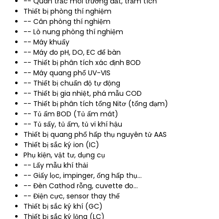
-- Quan trắc môi trường đất, trầm tích
Thiết bị phòng thí nghiệm
-- Cân phòng thí nghiệm
-- Lò nung phòng thí nghiệm
-- Máy khuấy
-- Máy đo pH, DO, EC để bàn
-- Thiết bị phân tích xác định BOD
-- Máy quang phổ UV-VIS
-- Thiết bị chuẩn độ tự động
-- Thiết bị gia nhiệt, phá mẫu COD
-- Thiết bị phân tích tổng Nitơ (tổng đạm)
-- Tủ ấm BOD (Tủ ấm mát)
-- Tủ sấy, tủ ấm, tủ vi khí hậu
Thiết bị quang phổ hấp thụ nguyên tử AAS
Thiết bị sắc ký ion (IC)
Phụ kiện, vật tư, dụng cụ
-- Lấy mẫu khí thải
-- Giấy lọc, impinger, ống hấp thụ...
-- Đèn Cathod rỗng, cuvette đo...
-- Điện cực, sensor thay thế
Thiết bị sắc ký khí (GC)
Thiết bị sắc ký lỏng (LC)