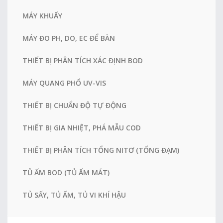
MÁY KHUẤY
MÁY ĐO PH, DO, EC ĐỂ BÀN
THIẾT BỊ PHÂN TÍCH XÁC ĐỊNH BOD
MÁY QUANG PHỔ UV-VIS
THIẾT BỊ CHUẨN ĐỘ TỰ ĐỘNG
THIẾT BỊ GIA NHIỆT, PHÁ MẪU COD
THIẾT BỊ PHÂN TÍCH TỔNG NITƠ (TỔNG ĐẠM)
TỦ ẤM BOD (TỦ ẤM MÁT)
TỦ SẤY, TỦ ẤM, TỦ VI KHÍ HẬU