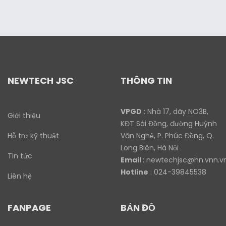
NEWTECH JSC
THÔNG TIN
VPGD
: Nhà 17, dãy NO3B,
Giới thiệu
KĐT Sài Đồng, đường Huỳnh
Hỗ trợ kỹ thuật
Văn Nghệ, P. Phúc Đồng, Q.
Long Biên, Hà Nội
Tin tức
Email
:
newtechjsc@hn.vnn.v
Hotline
: 024-39845538
Liên hệ
FANPAGE
BẢN ĐỒ