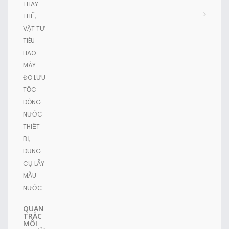
THAY
THẾ,
VẬT TƯ
TIÊU
HAO
MÁY
ĐO LƯU
TỐC
DÒNG
NƯỚC
THIẾT
BỊ,
DỤNG
CỤ LẤY
MẪU
NƯỚC
QUAN
TRẮC
MÔI