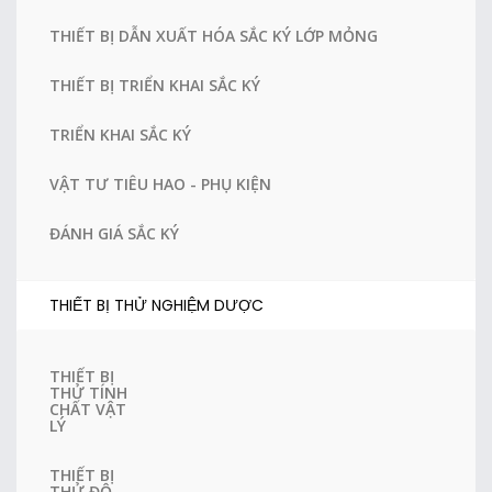
THIẾT BỊ DẪN XUẤT HÓA SẮC KÝ LỚP MỎNG
THIẾT BỊ TRIỂN KHAI SẮC KÝ
TRIỂN KHAI SẮC KÝ
VẬT TƯ TIÊU HAO - PHỤ KIỆN
ĐÁNH GIÁ SẮC KÝ
THIẾT BỊ THỬ NGHIỆM DƯỢC
THIẾT BỊ
THỬ TÍNH
CHẤT VẬT
LÝ
THIẾT BỊ
THỬ ĐỘ