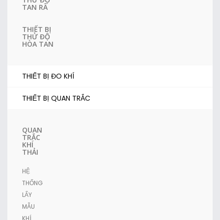
TAN RÃ
THIẾT BỊ
THỬ ĐỘ
HÒA TAN
THIẾT BỊ ĐO KHÍ
THIẾT BỊ QUAN TRẮC
QUAN
TRẮC
KHÍ
THẢI
HỆ
THỐNG
LẤY
MẪU
KHÍ