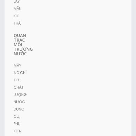
LẤY
MẪU
KHÍ
THẢI
QUAN
TRẮC
MÔI
TRƯỜNG
NƯỚC
MÁY
ĐO CHỈ
TIÊU
CHẤT
LƯỢNG
NƯỚC
DỤNG
CỤ,
PHỤ
KIỆN