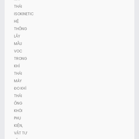
THẢI
ISOKINETIC
HỆ
THỐNG
LẤY
MẪU
VOC
TRONG
KHÍ
THẢI
MÁY
ĐO KHÍ
THẢI
ỐNG
KHÓI
PHỤ
KIỆN,
VẬT TƯ