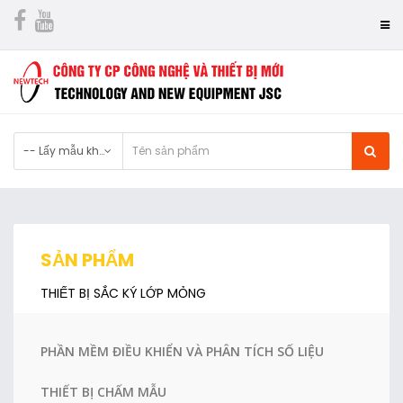
-- Lấy mẫu khí thải
SẢN PHẨM
THIẾT BỊ SẮC KÝ LỚP MỎNG
PHẦN MỀM ĐIỀU KHIỂN VÀ PHÂN TÍCH SỐ LIỆU
THIẾT BỊ CHẤM MẪU