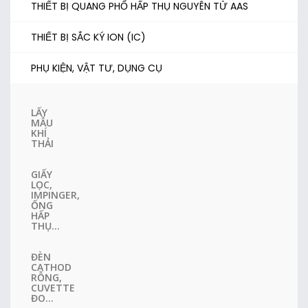
THIẾT BỊ QUANG PHỔ HẤP THỤ NGUYÊN TỬ AAS
THIẾT BỊ SẮC KÝ ION (IC)
PHỤ KIỆN, VẬT TƯ, DỤNG CỤ
LẤY
MẪU
KHÍ
THẢI
GIẤY
LỌC,
IMPINGER,
ỐNG
HẤP
THỤ...
ĐÈN
CATHOD
RỖNG,
CUVETTE
ĐO...