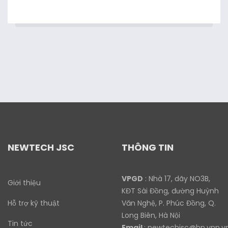
NEWTECH JSC
THÔNG TIN
VPGD
: Nhà 17, dãy NO3B,
Giới thiệu
KĐT Sài Đồng, đường Huỳnh
Hỗ trợ kỹ thuật
Văn Nghệ, P. Phúc Đồng, Q.
Long Biên, Hà Nội
Tin tức
Email
:
newtechjsc@hn.vnn.v