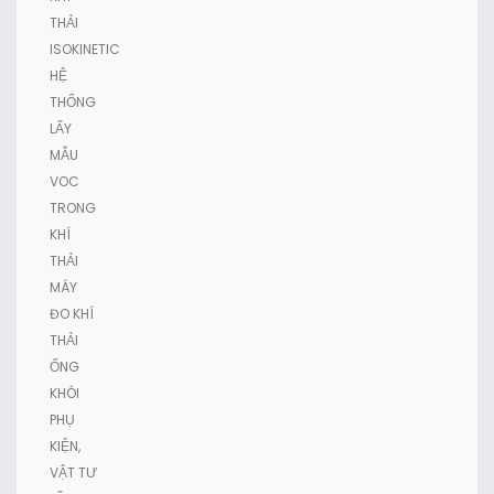
THẢI
ISOKINETIC
HỆ
THỐNG
LẤY
MẪU
VOC
TRONG
KHÍ
THẢI
MÁY
ĐO KHÍ
THẢI
ỐNG
KHÓI
PHỤ
KIỆN,
VẬT TƯ