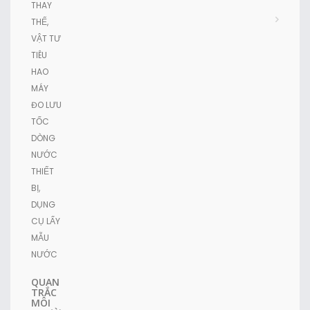
THAY
THẾ,
VẬT TƯ
TIÊU
HAO
MÁY
ĐO LƯU
TỐC
DÒNG
NƯỚC
THIẾT
BỊ,
DỤNG
CỤ LẤY
MẪU
NƯỚC
QUAN
TRẮC
MÔI