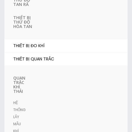
TAN RÃ
THIẾT BỊ
THỬ ĐỘ
HÒA TAN
THIẾT BỊ ĐO KHÍ
THIẾT BỊ QUAN TRẮC
QUAN
TRẮC
KHÍ
THẢI
HỆ
THỐNG
LẤY
MẪU
KHÍ