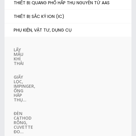
THIẾT BỊ QUANG PHỔ HẤP THỤ NGUYÊN TỬ AAS
THIẾT BỊ SẮC KÝ ION (IC)
PHỤ KIỆN, VẬT TƯ, DỤNG CỤ
LẤY
MẪU
KHÍ
THẢI
GIẤY
LỌC,
IMPINGER,
ỐNG
HẤP
THỤ...
ĐÈN
CATHOD
RỖNG,
CUVETTE
ĐO...