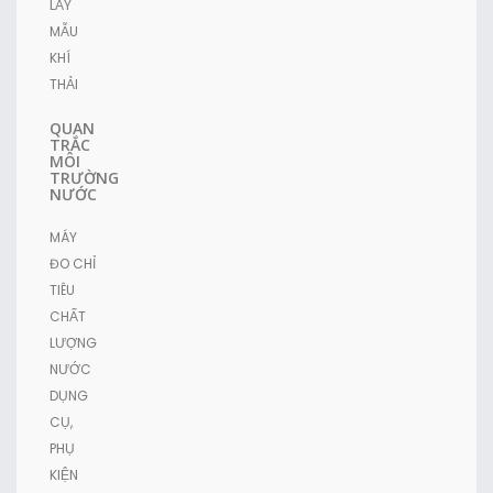
LẤY
MẪU
KHÍ
THẢI
QUAN
TRẮC
MÔI
TRƯỜNG
NƯỚC
MÁY
ĐO CHỈ
TIÊU
CHẤT
LƯỢNG
NƯỚC
DỤNG
CỤ,
PHỤ
KIỆN