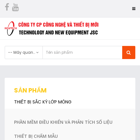
-- Máy quang phổ UV-VIS
SẢN PHẨM
THIẾT BỊ SẮC KÝ LỚP MỎNG
PHẦN MỀM ĐIỀU KHIỂN VÀ PHÂN TÍCH SỐ LIỆU
THIẾT BỊ CHẤM MẪU