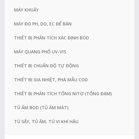
MÁY KHUẤY
MÁY ĐO PH, DO, EC ĐỂ BÀN
THIẾT BỊ PHÂN TÍCH XÁC ĐỊNH BOD
MÁY QUANG PHỔ UV-VIS
THIẾT BỊ CHUẨN ĐỘ TỰ ĐỘNG
THIẾT BỊ GIA NHIỆT, PHÁ MẪU COD
THIẾT BỊ PHÂN TÍCH TỔNG NITƠ (TỔNG ĐẠM)
TỦ ẤM BOD (TỦ ẤM MÁT)
TỦ SẤY, TỦ ẤM, TỦ VI KHÍ HẬU