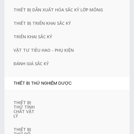
THIẾT BỊ DẪN XUẤT HÓA SẮC KÝ LỚP MỎNG
THIẾT BỊ TRIỂN KHAI SẮC KÝ
TRIỂN KHAI SẮC KÝ
VẬT TƯ TIÊU HAO - PHỤ KIỆN
ĐÁNH GIÁ SẮC KÝ
THIẾT BỊ THỬ NGHIỆM DƯỢC
THIẾT BỊ
THỬ TÍNH
CHẤT VẬT
LÝ
THIẾT BỊ
THỬ ĐỘ