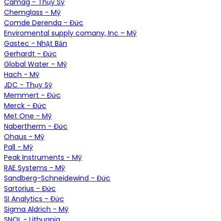
Camag - Thụy Sỹ
Chemglass - Mỹ
Comde Derenda - Đức
Enviromental supply comany, Inc – Mỹ
Gastec - Nhật Bản
Gerhardt - Đức
Global Water – Mỹ
Hach - Mỹ
JDC - Thụy Sỹ
Memmert - Đức
Merck - Đức
Met One - Mỹ
Nabertherm - Đức
Ohaus - Mỹ
Pall - Mỹ
Peak Instruments - Mỹ
RAE Systems - Mỹ
Sandberg-Schneidewind - Đức
Sartorius - Đức
SI Analytics - Đức
Sigma Aldrich - Mỹ
SNOL - Lithuania