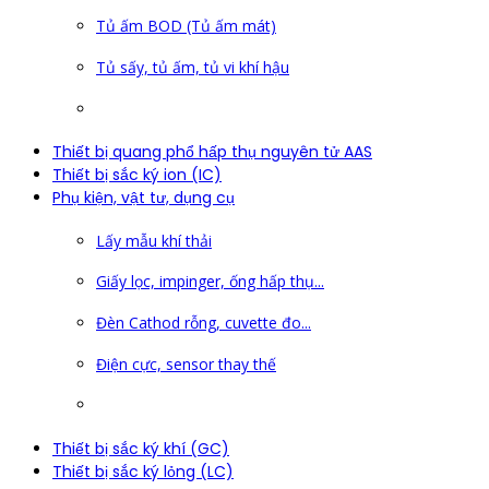
Tủ ấm BOD (Tủ ấm mát)
Tủ sấy, tủ ấm, tủ vi khí hậu
Thiết bị quang phổ hấp thụ nguyên tử AAS
Thiết bị sắc ký ion (IC)
Phụ kiện, vật tư, dụng cụ
Lấy mẫu khí thải
Giấy lọc, impinger, ống hấp thụ...
Đèn Cathod rỗng, cuvette đo...
Điện cực, sensor thay thế
Thiết bị sắc ký khí (GC)
Thiết bị sắc ký lỏng (LC)