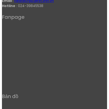
Email
:
newtechjsc@hn.vnn.vn
Hotline
: 024-39845538
Fanpage
Bản đồ