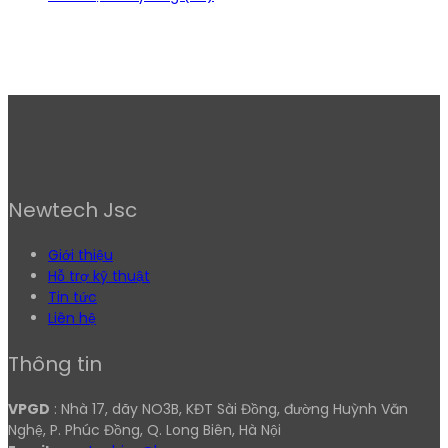
Newtech Jsc
Giới thiệu
Hỗ trợ kỹ thuật
Tin tức
Liên hệ
Thông tin
VPGD
: Nhà 17, dãy NO3B, KĐT Sài Đồng, đường Huỳnh Văn
Nghệ, P. Phúc Đồng, Q. Long Biên, Hà Nội