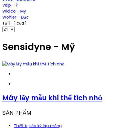
Velp - Ý
Widlco - Mỹ
Wohler - Đức
Từ 1 - 1 của 1
Sensidyne - Mỹ
Máy lấy mẫu khí thể tích nhỏ
SẢN PHẨM
Thiết bị sắc ký lớp mỏng