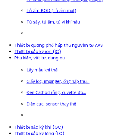
Tủ ấm BOD (Tủ ấm mát)
Tủ sấy, tủ ấm, tủ vi khí hậu
Thiết bị quang phổ hấp thụ nguyên tử AAS
Thiết bị sắc ký ion (IC)
Phụ kiện, vật tư, dụng cụ
Lấy mẫu khí thải
Giấy lọc, impinger, ống hấp thụ...
Đèn Cathod rỗng, cuvette đo...
Điện cực, sensor thay thế
Thiết bị sắc ký khí (GC)
Thiết bị sắc ký lỏng (LC)