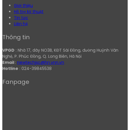
Giới thiệu
Hỗ trợ kỹ thuật
Tin tức
Liên hệ
Thông tin
VPGD
: Nhà 17, dãy NO3B, KĐT Sài Đồng, đường Huỳnh Văn
Nghệ, P. Phúc Đồng, Q. Long Biên, Hà Nội
Email
:
newtechjsc@hn.vnn.vn
Hotline
: 024-39845538
Fanpage