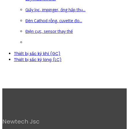
Giấy lọc, impinger, ống hấp thụ...
Đèn Cathod rỗng, cuvette đo...
Điện cực, sensor thay thế
Thiết bị sắc ký khí (GC)
Thiết bị sắc ký lỏng (LC)
Newtech Jsc