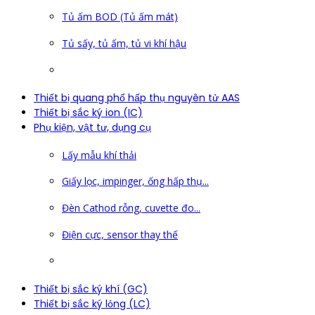
Tủ ấm BOD (Tủ ấm mát)
Tủ sấy, tủ ấm, tủ vi khí hậu
Thiết bị quang phổ hấp thụ nguyên tử AAS
Thiết bị sắc ký ion (IC)
Phụ kiện, vật tư, dụng cụ
Lấy mẫu khí thải
Giấy lọc, impinger, ống hấp thụ...
Đèn Cathod rỗng, cuvette đo...
Điện cực, sensor thay thế
Thiết bị sắc ký khí (GC)
Thiết bị sắc ký lỏng (LC)