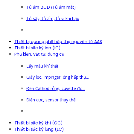
Tủ ấm BOD (Tủ ấm mát)
Tủ sấy, tủ ấm, tủ vi khí hậu
Thiết bị quang phổ hấp thụ nguyên tử AAS
Thiết bị sắc ký ion (IC)
Phụ kiện, vật tư, dụng cụ
Lấy mẫu khí thải
Giấy lọc, impinger, ống hấp thụ...
Đèn Cathod rỗng, cuvette đo...
Điện cực, sensor thay thế
Thiết bị sắc ký khí (GC)
Thiết bị sắc ký lỏng (LC)