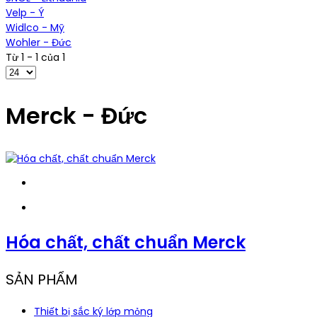
Velp - Ý
Widlco - Mỹ
Wohler - Đức
Từ 1 - 1 của 1
Merck - Đức
Hóa chất, chất chuẩn Merck
SẢN PHẨM
Thiết bị sắc ký lớp mỏng