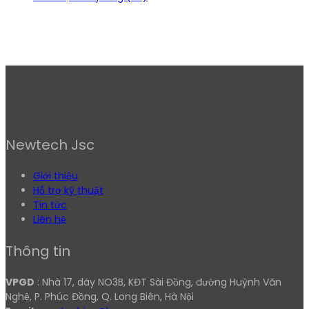
Newtech Jsc
Giới thiệu
Hỗ trợ kỹ thuật
Tin tức
Liên hệ
Thông tin
VPGD
: Nhà 17, dãy NO3B, KĐT Sài Đồng, đường Huỳnh Văn
Nghệ, P. Phúc Đồng, Q. Long Biên, Hà Nội