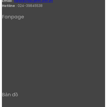
Email
:
newtechjsc@hn.vnn.vn
Hotline
: 024-39845538
Fanpage
Bản đồ