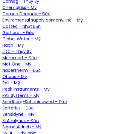
Camag - Thụy Sỹ
Chemglass - Mỹ
Comde Derenda - Đức
Enviromental supply comany, Inc – Mỹ
Gastec - Nhật Bản
Gerhardt - Đức
Global Water – Mỹ
Hach - Mỹ
JDC - Thụy Sỹ
Memmert - Đức
Met One - Mỹ
Nabertherm - Đức
Ohaus - Mỹ
Pall - Mỹ
Peak Instruments - Mỹ
RAE Systems - Mỹ
Sandberg-Schneidewind - Đức
Sartorius - Đức
Sensidyne - Mỹ
SI Analytics - Đức
Sigma Aldrich - Mỹ
SNOL - Lithuania