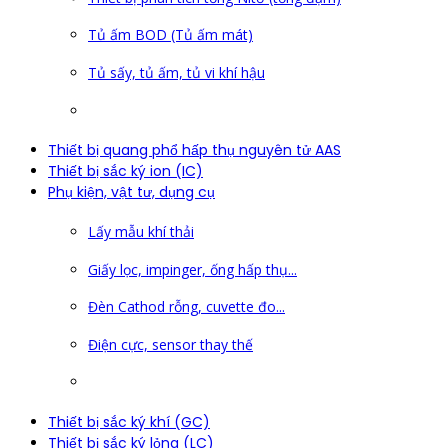
Tủ ấm BOD (Tủ ấm mát)
Tủ sấy, tủ ấm, tủ vi khí hậu
Thiết bị quang phổ hấp thụ nguyên tử AAS
Thiết bị sắc ký ion (IC)
Phụ kiện, vật tư, dụng cụ
Lấy mẫu khí thải
Giấy lọc, impinger, ống hấp thụ...
Đèn Cathod rỗng, cuvette đo...
Điện cực, sensor thay thế
Thiết bị sắc ký khí (GC)
Thiết bị sắc ký lỏng (LC)