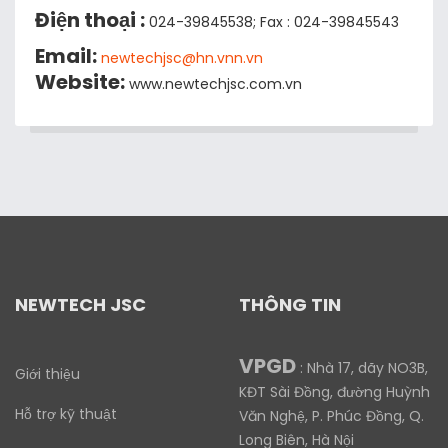
Điện thoại :
024-39845538; Fax : 024-39845543
Email:
newtechjsc@hn.vnn.vn
Website:
www.newtechjsc.com.vn
NEWTECH JSC
THÔNG TIN
VPGD
: Nhà 17, dãy NO3B,
Giới thiệu
KĐT Sài Đồng, đường Huỳnh
Hỗ trợ kỹ thuật
Văn Nghệ, P. Phúc Đồng, Q.
Long Biên, Hà Nội