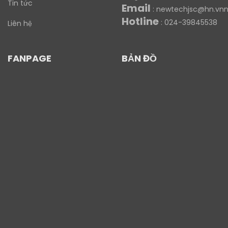
Tin tức
Email
:
newtechjsc@hn.vnn
Hotline
: 024-39845538
Liên hệ
FANPAGE
BẢN ĐỒ