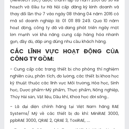
(Newtech JSC) được thành lập từ năm 2001 do Sở Kế
hoạch và Đầu tư Hà Nội cấp đăng ký kinh doanh và
thay đổi lần thứ 7 vào ngày 08 tháng 04 năm 2016 có
mã số doanh nghiệp là: 01 011 89 249. Qua 10 năm
hoạt động, công ty đã và đang phát triển ngày một
lớn mạnh với khả năng cung cấp hàng hóa nhanh
gọn, đầy đủ, đáp ứng đúng nhu cầu khách hàng.
CÁC LĨNH VỰC HOẠT ĐỘNG CỦA
CÔNG TY GỒM:
- Cung cấp các trang thiết bị cho phòng thí nghiệm
nghiên cứu, phân tích, đo lường, các thiết bị khoa học
kỹ thuật thuộc các lĩnh vực Môi trường, Hóa học, Sinh
học, Dược phẩm-Mỹ phẩm, Thực phẩm, Nông nghiệp,
Thủy Hải sản, Vật liệu, Dầu khí, Khoa học đời sống…
- Là đại diện chính hãng tại Việt Nam hãng RAE
Systems/ Mỹ về các thiết bị đo khí: MiniRAE 3000,
ppbRAE 3000, QRAE 2, QRAE 3, ToxiRAE, ....