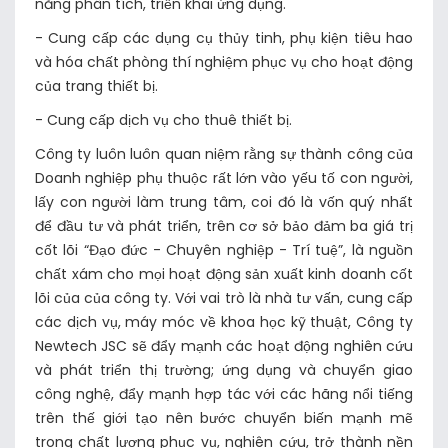
năng phân tích, triển khai ứng dụng.
- Cung cấp các dụng cụ thủy tinh, phụ kiện tiêu hao
và hóa chất phòng thí nghiệm phục vụ cho hoạt động
của trang thiết bị.
- Cung cấp dịch vụ cho thuê thiết bị.
Công ty luôn luôn quan niệm rằng sự thành công của
Doanh nghiệp phụ thuộc rất lớn vào yếu tố con người,
lấy con người làm trung tâm, coi đó là vốn quý nhất
để đầu tư và phát triển, trên cơ sở bảo đảm ba giá trị
cốt lõi “Đạo đức - Chuyên nghiệp - Trí tuệ”, là nguồn
chất xám cho mọi hoạt động sản xuất kinh doanh cốt
lõi của của công ty. Với vai trò là nhà tư vấn, cung cấp
các dịch vụ, máy móc về khoa học kỹ thuật, Công ty
Newtech JSC sẽ đẩy mạnh các hoạt động nghiên cứu
và phát triển thị trường; ứng dụng và chuyển giao
công nghệ, đẩy mạnh hợp tác với các hãng nổi tiếng
trên thế giới tạo nên bước chuyển biến mạnh mẽ
trong chất lượng phục vụ, nghiên cứu, trở thành nền