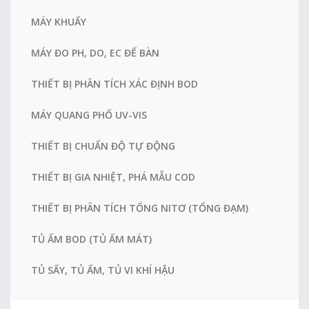
MÁY KHUẤY
MÁY ĐO PH, DO, EC ĐỂ BÀN
THIẾT BỊ PHÂN TÍCH XÁC ĐỊNH BOD
MÁY QUANG PHỔ UV-VIS
THIẾT BỊ CHUẨN ĐỘ TỰ ĐỘNG
THIẾT BỊ GIA NHIỆT, PHÁ MẪU COD
THIẾT BỊ PHÂN TÍCH TỔNG NITƠ (TỔNG ĐẠM)
TỦ ẤM BOD (TỦ ẤM MÁT)
TỦ SẤY, TỦ ẤM, TỦ VI KHÍ HẬU