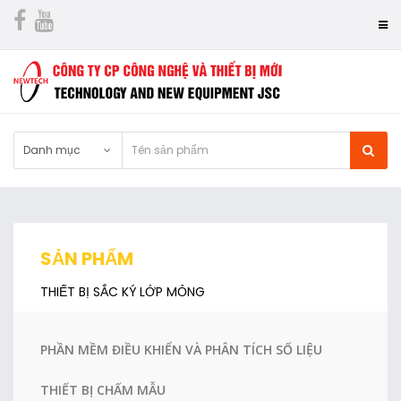
Danh mục
SẢN PHẨM
THIẾT BỊ SẮC KÝ LỚP MỎNG
PHẦN MỀM ĐIỀU KHIỂN VÀ PHÂN TÍCH SỐ LIỆU
THIẾT BỊ CHẤM MẪU