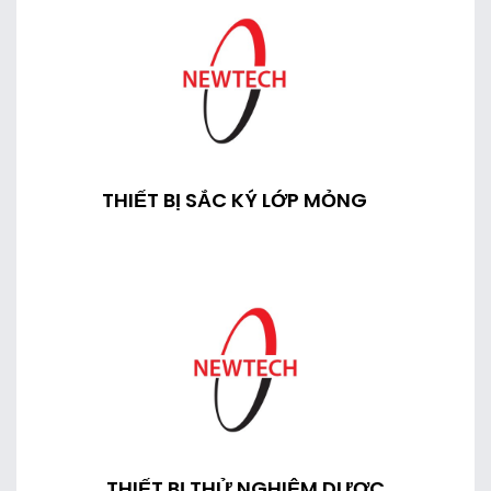
THIẾT BỊ SẮC KÝ LỚP MỎNG
THIẾT BỊ THỬ NGHIỆM DƯỢC