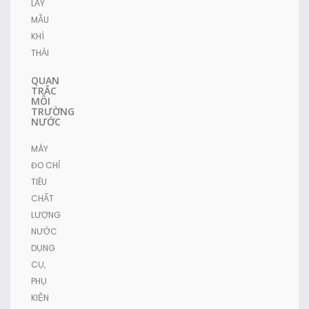
LẤY
MẪU
KHÍ
THẢI
QUAN
TRẮC
MÔI
TRƯỜNG
NƯỚC
MÁY
ĐO CHỈ
TIÊU
CHẤT
LƯỢNG
NƯỚC
DỤNG
CỤ,
PHỤ
KIỆN