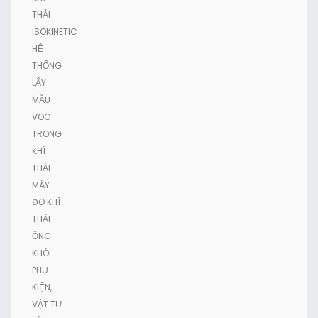
THẢI
ISOKINETIC
HỆ
THỐNG
LẤY
MẪU
VOC
TRONG
KHÍ
THẢI
MÁY
ĐO KHÍ
THẢI
ỐNG
KHÓI
PHỤ
KIỆN,
VẬT TƯ