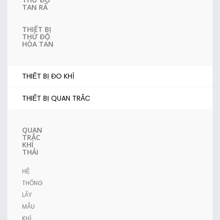
TAN RÃ
THIẾT BỊ
THỬ ĐỘ
HÒA TAN
THIẾT BỊ ĐO KHÍ
THIẾT BỊ QUAN TRẮC
QUAN
TRẮC
KHÍ
THẢI
HỆ
THỐNG
LẤY
MẪU
KHÍ