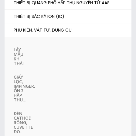
THIẾT BỊ QUANG PHỔ HẤP THỤ NGUYÊN TỬ AAS
THIẾT BỊ SẮC KÝ ION (IC)
PHỤ KIỆN, VẬT TƯ, DỤNG CỤ
LẤY
MẪU
KHÍ
THẢI
GIẤY
LỌC,
IMPINGER,
ỐNG
HẤP
THỤ...
ĐÈN
CATHOD
RỖNG,
CUVETTE
ĐO...