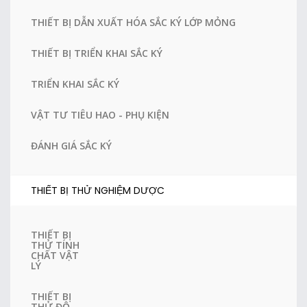
THIẾT BỊ DẪN XUẤT HÓA SẮC KÝ LỚP MỎNG
THIẾT BỊ TRIỂN KHAI SẮC KÝ
TRIỂN KHAI SẮC KÝ
VẬT TƯ TIÊU HAO - PHỤ KIỆN
ĐÁNH GIÁ SẮC KÝ
THIẾT BỊ THỬ NGHIỆM DƯỢC
THIẾT BỊ
THỬ TÍNH
CHẤT VẬT
LÝ
THIẾT BỊ
THỬ ĐỘ