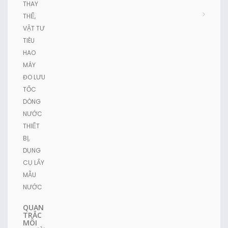
THAY
THẾ,
VẬT TƯ
TIÊU
HAO
MÁY
ĐO LƯU
TỐC
DÒNG
NƯỚC
THIẾT
BỊ,
DỤNG
CỤ LẤY
MẪU
NƯỚC
QUAN
TRẮC
MÔI