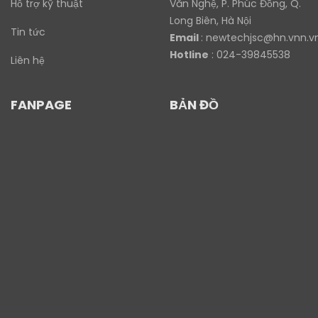
Hỗ trợ kỹ thuật
Văn Nghệ, P. Phúc Đồng, Q.
Long Biên, Hà Nội
Tin tức
Email
:
newtechjsc@hn.vnn.v
Hotline
: 024-39845538
Liên hệ
FANPAGE
BẢN ĐỒ