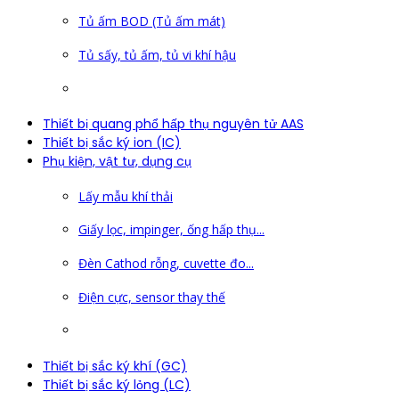
Tủ ấm BOD (Tủ ấm mát)
Tủ sấy, tủ ấm, tủ vi khí hậu
Thiết bị quang phổ hấp thụ nguyên tử AAS
Thiết bị sắc ký ion (IC)
Phụ kiện, vật tư, dụng cụ
Lấy mẫu khí thải
Giấy lọc, impinger, ống hấp thụ...
Đèn Cathod rỗng, cuvette đo...
Điện cực, sensor thay thế
Thiết bị sắc ký khí (GC)
Thiết bị sắc ký lỏng (LC)