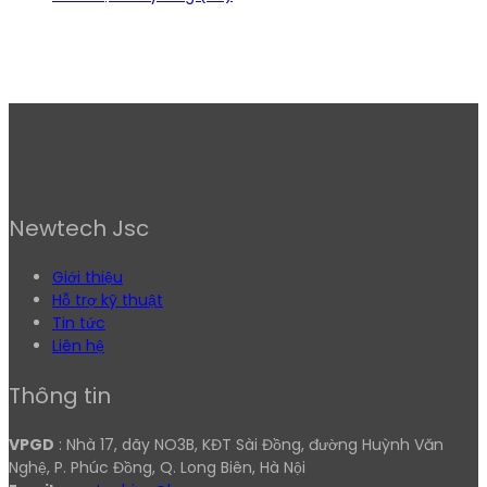
Newtech Jsc
Giới thiệu
Hỗ trợ kỹ thuật
Tin tức
Liên hệ
Thông tin
VPGD
: Nhà 17, dãy NO3B, KĐT Sài Đồng, đường Huỳnh Văn
Nghệ, P. Phúc Đồng, Q. Long Biên, Hà Nội