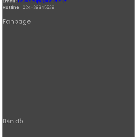
Email
:
newtechjsc@hn.vnn.vn
Hotline
: 024-39845538
Fanpage
Bản đồ