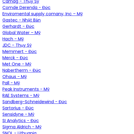
Camag - Thụy Sỹ
Comde Derenda - Đức
Enviromental supply comany, Inc – Mỹ
Gastec - Nhật Bản
Gerhardt - Đức
Global Water – Mỹ
Hach - Mỹ
JDC - Thụy Sỹ
Memmert - Đức
Merck - Đức
Met One - Mỹ
Nabertherm - Đức
Ohaus - Mỹ
Pall - Mỹ
Peak Instruments - Mỹ
RAE Systems - Mỹ
Sandberg-Schneidewind - Đức
Sartorius - Đức
Sensidyne - Mỹ
SI Analytics - Đức
Sigma Aldrich - Mỹ
SNOL - Lithuania