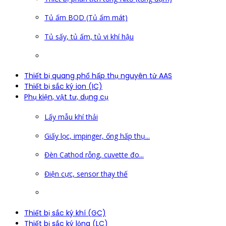
Tủ ấm BOD (Tủ ấm mát)
Tủ sấy, tủ ấm, tủ vi khí hậu
Thiết bị quang phổ hấp thụ nguyên tử AAS
Thiết bị sắc ký ion (IC)
Phụ kiện, vật tư, dụng cụ
Lấy mẫu khí thải
Giấy lọc, impinger, ống hấp thụ...
Đèn Cathod rỗng, cuvette đo...
Điện cực, sensor thay thế
Thiết bị sắc ký khí (GC)
Thiết bị sắc ký lỏng (LC)