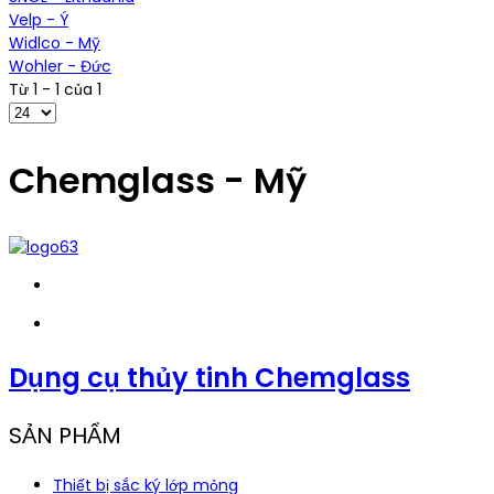
Velp - Ý
Widlco - Mỹ
Wohler - Đức
Từ 1 - 1 của 1
Chemglass - Mỹ
Dụng cụ thủy tinh Chemglass
SẢN PHẨM
Thiết bị sắc ký lớp mỏng