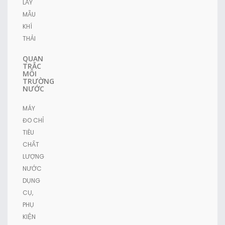
LẤY
MẪU
KHÍ
THẢI
QUAN
TRẮC
MÔI
TRƯỜNG
NƯỚC
MÁY
ĐO CHỈ
TIÊU
CHẤT
LƯỢNG
NƯỚC
DỤNG
CỤ,
PHỤ
KIỆN