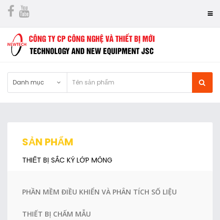
Danh mục
SẢN PHẨM
THIẾT BỊ SẮC KÝ LỚP MỎNG
PHẦN MỀM ĐIỀU KHIỂN VÀ PHÂN TÍCH SỐ LIỆU
THIẾT BỊ CHẤM MẪU