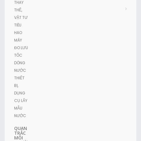
THAY
THẾ,
VẬT TƯ
TIÊU
HAO
MÁY
ĐO LƯU
TỐC
DÒNG
NƯỚC
THIẾT
BỊ,
DỤNG
CỤ LẤY
MẪU
NƯỚC
QUAN
TRẮC
MÔI