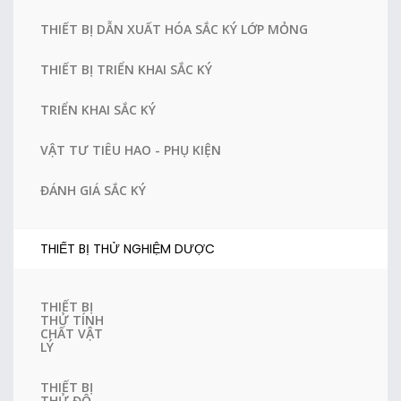
THIẾT BỊ DẪN XUẤT HÓA SẮC KÝ LỚP MỎNG
THIẾT BỊ TRIỂN KHAI SẮC KÝ
TRIỂN KHAI SẮC KÝ
VẬT TƯ TIÊU HAO - PHỤ KIỆN
ĐÁNH GIÁ SẮC KÝ
THIẾT BỊ THỬ NGHIỆM DƯỢC
THIẾT BỊ
THỬ TÍNH
CHẤT VẬT
LÝ
THIẾT BỊ
THỬ ĐỘ