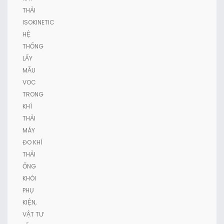
THẢI
ISOKINETIC
HỆ
THỐNG
LẤY
MẪU
VOC
TRONG
KHÍ
THẢI
MÁY
ĐO KHÍ
THẢI
ỐNG
KHÓI
PHỤ
KIỆN,
VẬT TƯ