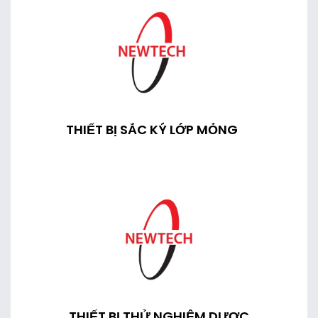
THIẾT BỊ SẮC KÝ LỚP MỎNG
THIẾT BỊ THỬ NGHIỆM DƯỢC