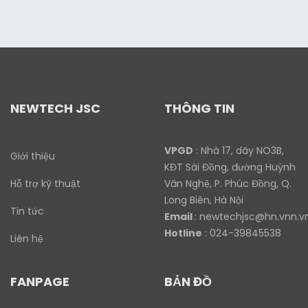
NEWTECH JSC
THÔNG TIN
VPGD
: Nhà 17, dãy NO3B,
Giới thiệu
KĐT Sài Đồng, đường Huỳnh
Hỗ trợ kỹ thuật
Văn Nghệ, P. Phúc Đồng, Q.
Long Biên, Hà Nội
Tin tức
Email
:
newtechjsc@hn.vnn.v
Hotline
: 024-39845538
Liên hệ
FANPAGE
BẢN ĐỒ