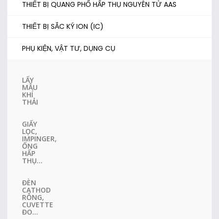
THIẾT BỊ QUANG PHỔ HẤP THỤ NGUYÊN TỬ AAS
THIẾT BỊ SẮC KÝ ION (IC)
PHỤ KIỆN, VẬT TƯ, DỤNG CỤ
LẤY
MẪU
KHÍ
THẢI
GIẤY
LỌC,
IMPINGER,
ỐNG
HẤP
THỤ...
ĐÈN
CATHOD
RỖNG,
CUVETTE
ĐO...