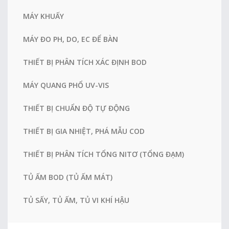
MÁY KHUẤY
MÁY ĐO PH, DO, EC ĐỂ BÀN
THIẾT BỊ PHÂN TÍCH XÁC ĐỊNH BOD
MÁY QUANG PHỔ UV-VIS
THIẾT BỊ CHUẨN ĐỘ TỰ ĐỘNG
THIẾT BỊ GIA NHIỆT, PHÁ MẪU COD
THIẾT BỊ PHÂN TÍCH TỔNG NITƠ (TỔNG ĐẠM)
TỦ ẤM BOD (TỦ ẤM MÁT)
TỦ SẤY, TỦ ẤM, TỦ VI KHÍ HẬU