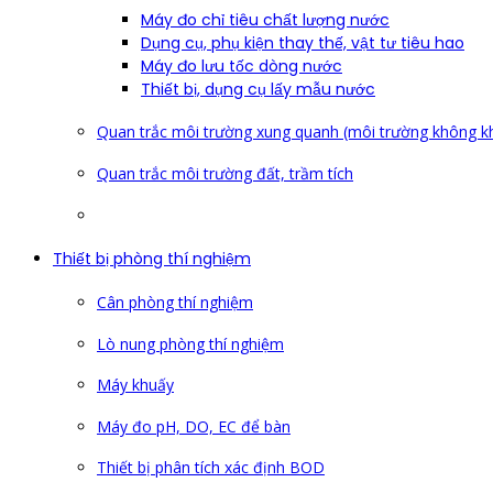
Máy đo chỉ tiêu chất lượng nước
Dụng cụ, phụ kiện thay thế, vật tư tiêu hao
Máy đo lưu tốc dòng nước
Thiết bị, dụng cụ lấy mẫu nước
Quan trắc môi trường xung quanh (môi trường không kh
Quan trắc môi trường đất, trầm tích
Thiết bị phòng thí nghiệm
Cân phòng thí nghiệm
Lò nung phòng thí nghiệm
Máy khuấy
Máy đo pH, DO, EC để bàn
Thiết bị phân tích xác định BOD