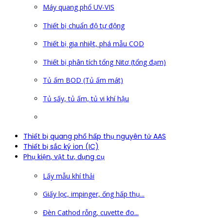
Máy quang phổ UV-VIS
Thiết bị chuẩn độ tự động
Thiết bị gia nhiệt, phá mẫu COD
Thiết bị phân tích tổng Nitơ (tổng đạm)
Tủ ấm BOD (Tủ ấm mát)
Tủ sấy, tủ ấm, tủ vi khí hậu
Thiết bị quang phổ hấp thụ nguyên tử AAS
Thiết bị sắc ký ion (IC)
Phụ kiện, vật tư, dụng cụ
Lấy mẫu khí thải
Giấy lọc, impinger, ống hấp thụ...
Đèn Cathod rỗng, cuvette đo...