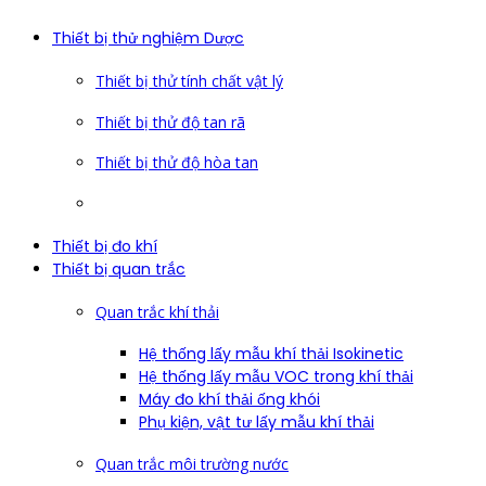
Thiết bị thử nghiệm Dược
Thiết bị thử tính chất vật lý
Thiết bị thử độ tan rã
Thiết bị thử độ hòa tan
Thiết bị đo khí
Thiết bị quan trắc
Quan trắc khí thải
Hệ thống lấy mẫu khí thải Isokinetic
Hệ thống lấy mẫu VOC trong khí thải
Máy đo khí thải ống khói
Phụ kiện, vật tư lấy mẫu khí thải
Quan trắc môi trường nước