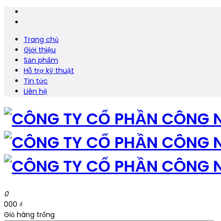
Trang chủ
Giới thiệu
Sản phẩm
Hỗ trợ kỹ thuật
Tin tức
Liên hệ
0
000 ₫
Giỏ hàng trống