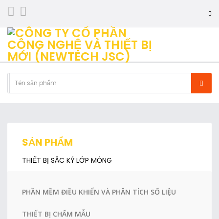
SẢN PHẨM
THIẾT BỊ SẮC KÝ LỚP MỎNG
PHẦN MỀM ĐIỀU KHIỂN VÀ PHÂN TÍCH SỐ LIỆU
THIẾT BỊ CHẤM MẪU