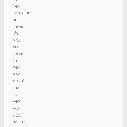
THẢI
ISOKINETIC
HỆ
THỐNG
LẤY
MẪU
VOC
TRONG
KHÍ
THẢI
MÁY
ĐO KHÍ
THẢI
ỐNG
KHÓI
PHỤ
KIỆN,
VẬT TƯ