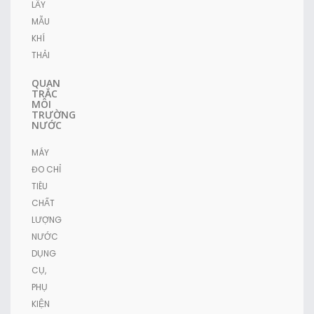
LẤY
MẪU
KHÍ
THẢI
QUAN
TRẮC
MÔI
TRƯỜNG
NƯỚC
MÁY
ĐO CHỈ
TIÊU
CHẤT
LƯỢNG
NƯỚC
DỤNG
CỤ,
PHỤ
KIỆN