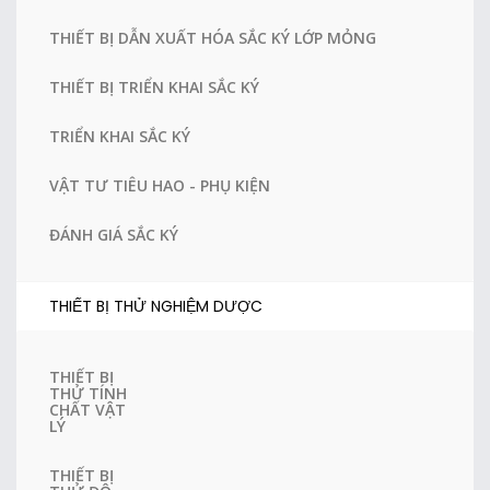
THIẾT BỊ DẪN XUẤT HÓA SẮC KÝ LỚP MỎNG
THIẾT BỊ TRIỂN KHAI SẮC KÝ
TRIỂN KHAI SẮC KÝ
VẬT TƯ TIÊU HAO - PHỤ KIỆN
ĐÁNH GIÁ SẮC KÝ
THIẾT BỊ THỬ NGHIỆM DƯỢC
THIẾT BỊ
THỬ TÍNH
CHẤT VẬT
LÝ
THIẾT BỊ