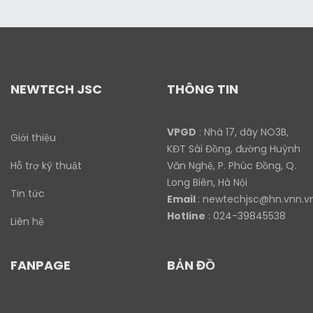
NEWTECH JSC
THÔNG TIN
VPGD
: Nhà 17, dãy NO3B,
Giới thiệu
KĐT Sài Đồng, đường Huỳnh
Hỗ trợ kỹ thuật
Văn Nghệ, P. Phúc Đồng, Q.
Long Biên, Hà Nội
Tin tức
Email
:
newtechjsc@hn.vnn.v
Hotline
: 024-39845538
Liên hệ
FANPAGE
BẢN ĐỒ