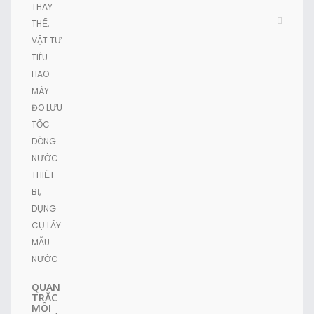
THAY
THẾ,
VẬT TƯ
TIÊU
HAO
MÁY
ĐO LƯU
TỐC
DÒNG
NƯỚC
THIẾT
BỊ,
DỤNG
CỤ LẤY
MẪU
NƯỚC
QUAN
TRẮC
MÔI