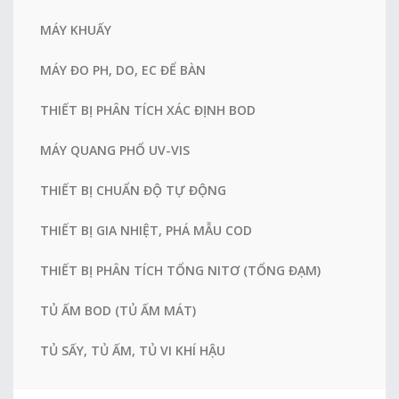
MÁY KHUẤY
MÁY ĐO PH, DO, EC ĐỂ BÀN
THIẾT BỊ PHÂN TÍCH XÁC ĐỊNH BOD
MÁY QUANG PHỔ UV-VIS
THIẾT BỊ CHUẨN ĐỘ TỰ ĐỘNG
THIẾT BỊ GIA NHIỆT, PHÁ MẪU COD
THIẾT BỊ PHÂN TÍCH TỔNG NITƠ (TỔNG ĐẠM)
TỦ ẤM BOD (TỦ ẤM MÁT)
TỦ SẤY, TỦ ẤM, TỦ VI KHÍ HẬU