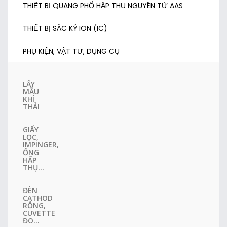
THIẾT BỊ QUANG PHỔ HẤP THỤ NGUYÊN TỬ AAS
THIẾT BỊ SẮC KÝ ION (IC)
PHỤ KIỆN, VẬT TƯ, DỤNG CỤ
LẤY
MẪU
KHÍ
THẢI
GIẤY
LỌC,
IMPINGER,
ỐNG
HẤP
THỤ...
ĐÈN
CATHOD
RỖNG,
CUVETTE
ĐO...