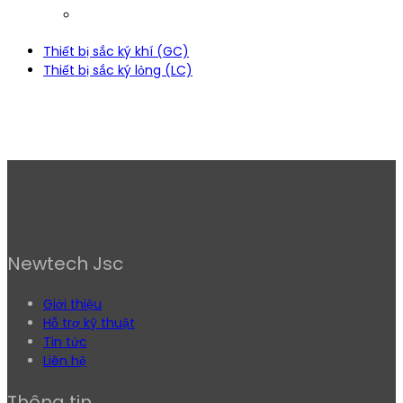
Thiết bị sắc ký khí (GC)
Thiết bị sắc ký lỏng (LC)
Newtech Jsc
Giới thiệu
Hỗ trợ kỹ thuật
Tin tức
Liên hệ
Thông tin