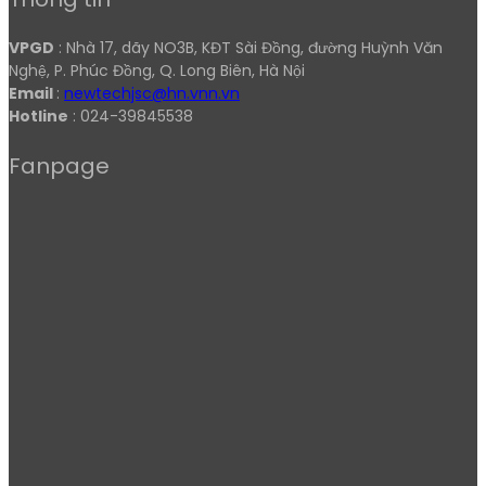
VPGD
: Nhà 17, dãy NO3B, KĐT Sài Đồng, đường Huỳnh Văn
Nghệ, P. Phúc Đồng, Q. Long Biên, Hà Nội
Email
:
newtechjsc@hn.vnn.vn
Hotline
: 024-39845538
Fanpage