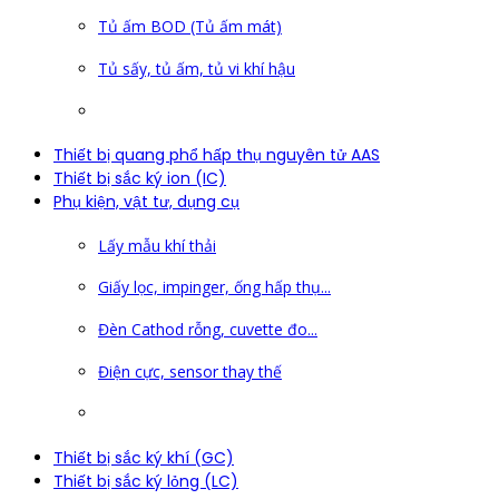
Tủ ấm BOD (Tủ ấm mát)
Tủ sấy, tủ ấm, tủ vi khí hậu
Thiết bị quang phổ hấp thụ nguyên tử AAS
Thiết bị sắc ký ion (IC)
Phụ kiện, vật tư, dụng cụ
Lấy mẫu khí thải
Giấy lọc, impinger, ống hấp thụ...
Đèn Cathod rỗng, cuvette đo...
Điện cực, sensor thay thế
Thiết bị sắc ký khí (GC)
Thiết bị sắc ký lỏng (LC)