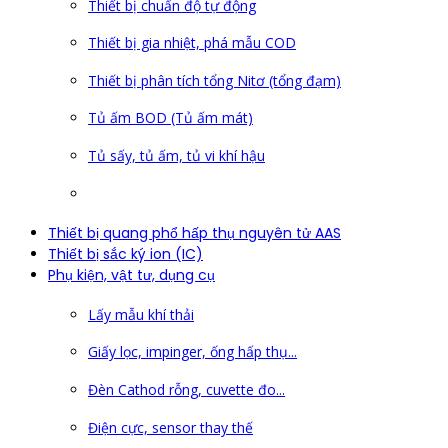
Thiết bị chuẩn độ tự động
Thiết bị gia nhiệt, phá mẫu COD
Thiết bị phân tích tổng Nitơ (tổng đạm)
Tủ ấm BOD (Tủ ấm mát)
Tủ sấy, tủ ấm, tủ vi khí hậu
Thiết bị quang phổ hấp thụ nguyên tử AAS
Thiết bị sắc ký ion (IC)
Phụ kiện, vật tư, dụng cụ
Lấy mẫu khí thải
Giấy lọc, impinger, ống hấp thụ...
Đèn Cathod rỗng, cuvette đo...
Điện cực, sensor thay thế